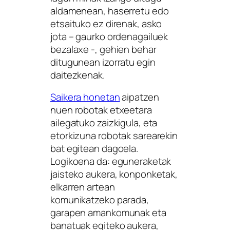
aldamenean, haserretu edo
etsaituko ez direnak, asko
jota – gaurko ordenagailuek
bezalaxe -, gehien behar
ditugunean izorratu egin
daitezkenak.
Saikera honetan
aipatzen
nuen robotak etxeetara
ailegatuko zaizkigula, eta
etorkizuna robotak sarearekin
bat egitean dagoela.
Logikoena da: eguneraketak
jaisteko aukera, konponketak,
elkarren artean
komunikatzeko parada,
garapen amankomunak eta
banatuak egiteko aukera,