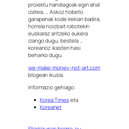
proiektu handiagoak egin ahal
izatea, … Askoz hobeto
garapenak kode irekian badira,
horrela noizbait robotekin
euskaraz aritzeko aukera
izango dugu, bestela …
koreanoz ikasten hasi
beharko dugu.
we-make-money-not-art.com
blogean ikusia.
Informazio gehiago:
Korea Times
eta
Koreanet
Etorkizunari begira
eu