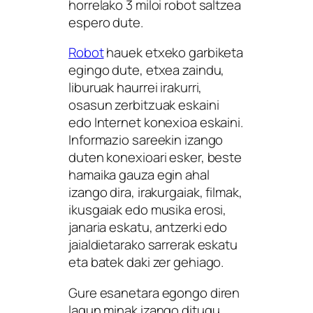
horrelako 3 miloi robot saltzea
espero dute.
Robot
hauek etxeko garbiketa
egingo dute, etxea zaindu,
liburuak haurrei irakurri,
osasun zerbitzuak eskaini
edo Internet konexioa eskaini.
Informazio sareekin izango
duten konexioari esker, beste
hamaika gauza egin ahal
izango dira, irakurgaiak, filmak,
ikusgaiak edo musika erosi,
janaria eskatu, antzerki edo
jaialdietarako sarrerak eskatu
eta batek daki zer gehiago.
Gure esanetara egongo diren
lagun minak izango ditugu