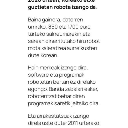
guztietan robota izango da
.
Baina gainera, datorren
urrirako, 850 eta 1700 euro
tarteko salneurriarekin eta
sarean oinarritutako hiru robot
mota kaleratzea aurreikusten
dute Korean.
Hain merkeak izango dira,
software eta programak
robotetan bertan ez direlako
egongo. Banda zabalari esker,
robotentzat behar diren
programak saretik jeitsiko dira.
Eta arrakastatsuak izango
direla uste dute: 2011 urterako