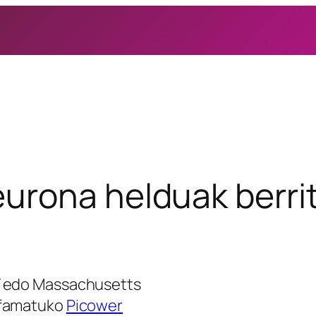
eurona helduak berrit
edo
Massachusetts
famatuko
Picower