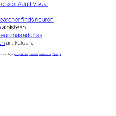
ons of Adult Visual
earcher finds neuron
n
albistean.
neuronas adultas
an
artikuluan.
norati Tags:
prospektiba
,
zientzia
,
ikerkuntza
,
Biologia