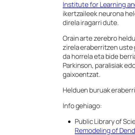
Institute for Learning 
ikertzaileek neurona hel
direla iragarri dute.
Orain arte zerebro held
zirela eraberritzen ust
da horrela eta bide berri
Parkinson, paralisiak ed
gaixoentzat.
Helduen buruak eraberri
Info gehiago:
Public Library of Sc
Remodeling of Dendr