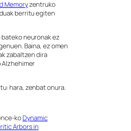
and Memory
zentruko
duak berritu egiten
u bateko neuronak ez
e genuen. Baina, ez omen
ak zabaltzen dira
o Alzhehimer
tu: hara, zenbat onura.
ience-ko
Dynamic
itic Arbors in