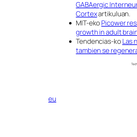
GABAergic Interneur
Cortex
artikuluan.
MIT-eko
Picower res
growth in adult brai
Tendencias-ko
Las 
tambien se regener
Tech
eu