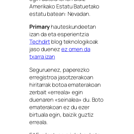
Amerikako Estatu Batuetako
estatu batean: Nevadan.
Primary
hauteskundeetan
izan da eta esperientzia
Techdirt
blog teknologikoak
jaso duenez
ez omen da
txarra izan
Seguruenez, paperezko
erregistroa jasotzerakoan
hiritarrak botoa ematerakoan
zerbait «erreala» egin
duenaren «seinalea» du. Boto
ematerakoan ez du ezer
birtuala
egin, baizik guztiz
erreala
.