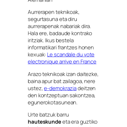
Aurrerapen teknikoak,
segurtasuna eta diru
aurrerapenak nabariak dira.
Hala ere, badaude kontrako
iritziak. Ikus bestela
informatikari frantzes honen
kexuak:
Le scandale du vote
electronique arrive en France
Arazo teknikoak izan daitezke,
baina apur bat zailagoa, nere
ustez,
e-demokrazia
deitzen
den kontzeptuan sakontzea,
egunerokotasunean.
Urte batzuk barru
hauteskunde
eta era guztiko