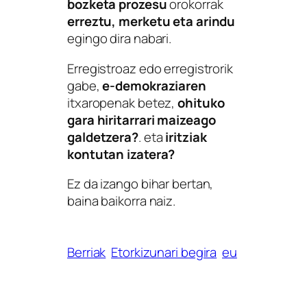
bozketa prozesu
orokorrak
erreztu, merketu eta arindu
egingo dira nabari.
Erregistroaz edo erregistrorik
gabe,
e-demokraziaren
itxaropenak betez,
ohituko
gara hiritarrari maizeago
galdetzera?
. eta
iritziak
kontutan izatera?
Ez da izango bihar bertan,
baina baikorra naiz.
Berriak
Etorkizunari begira
eu