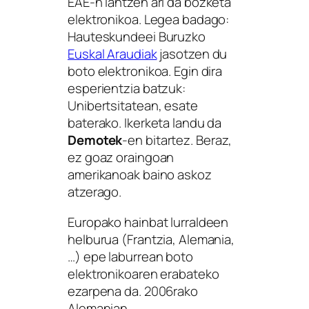
EAE-n lantzen ari da bozketa
elektronikoa. Legea badago:
Hauteskundeei Buruzko
Euskal Araudiak
jasotzen du
boto elektronikoa. Egin dira
esperientzia batzuk:
Unibertsitatean, esate
baterako. Ikerketa landu da
Demotek
-en bitartez. Beraz,
ez goaz oraingoan
amerikanoak baino askoz
atzerago.
Europako hainbat lurraldeen
helburua (Frantzia, Alemania,
…) epe laburrean boto
elektronikoaren erabateko
ezarpena da. 2006rako
Alemanian