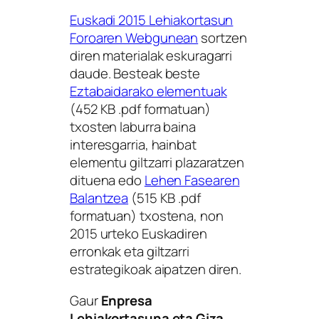
Euskadi 2015 Lehiakortasun
Foroaren Webgunean
sortzen
diren materialak eskuragarri
daude. Besteak beste
Eztabaidarako elementuak
(452 KB .pdf formatuan)
txosten laburra baina
interesgarria, hainbat
elementu giltzarri plazaratzen
dituena edo
Lehen Fasearen
Balantzea
(515 KB .pdf
formatuan) txostena, non
2015 urteko Euskadiren
erronkak eta giltzarri
estrategikoak aipatzen diren.
Gaur
Enpresa
Lehiakortasuna eta Giza