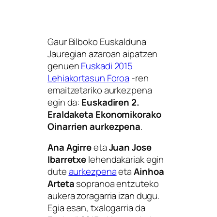
Gaur Bilboko Euskalduna
Jauregian azaroan aipatzen
genuen
Euskadi 2015
Lehiakortasun Foroa
-ren
emaitzetariko aurkezpena
egin da:
Euskadiren 2.
Eraldaketa Ekonomikorako
Oinarrien aurkezpena
.
Ana Agirre
eta
Juan Jose
Ibarretxe
lehendakariak egin
dute
aurkezpena
eta
Ainhoa
Arteta
sopranoa entzuteko
aukera zoragarria izan dugu.
Egia esan, txalogarria da