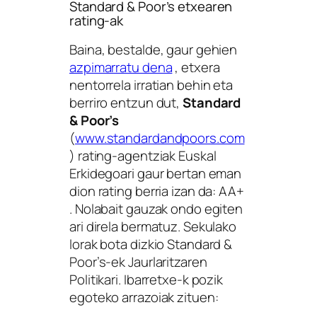
Standard & Poor’s etxearen
rating-ak
Baina, bestalde, gaur gehien
azpimarratu dena
, etxera
nentorrela irratian behin eta
berriro entzun dut,
Standard
& Poor’s
(
www.standardandpoors.com
) rating-agentziak Euskal
Erkidegoari gaur bertan eman
dion rating berria izan da: AA+
. Nolabait gauzak ondo egiten
ari direla bermatuz. Sekulako
lorak bota dizkio Standard &
Poor’s-ek Jaurlaritzaren
Politikari. Ibarretxe-k pozik
egoteko arrazoiak zituen: