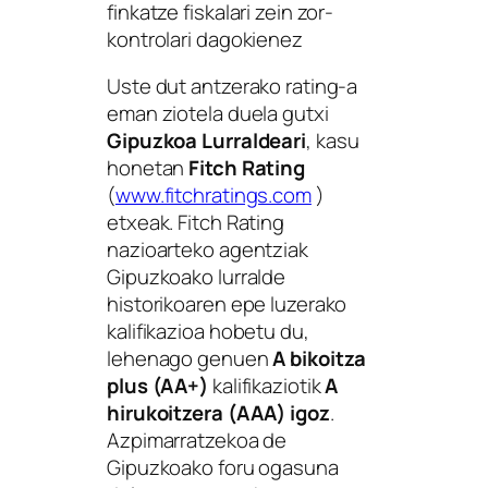
finkatze fiskalari zein zor-
kontrolari dagokienez
Uste dut antzerako rating-a
eman ziotela duela gutxi
Gipuzkoa Lurraldeari
, kasu
honetan
Fitch Rating
(
www.fitchratings.com
)
etxeak.
Fitch Rating
nazioarteko agentziak
Gipuzkoako lurralde
historikoaren epe luzerako
kalifikazioa hobetu du,
lehenago genuen
A bikoitza
plus (AA+)
kalifikaziotik
A
hirukoitzera (AAA) igoz
.
Azpimarratzekoa de
Gipuzkoako foru ogasuna