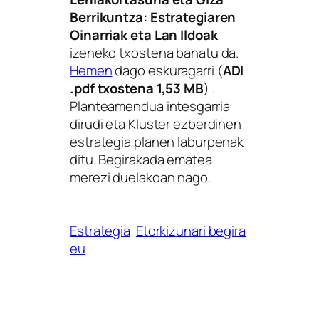
Berrikuntza: Estrategiaren
Oinarriak eta Lan Ildoak
izeneko txostena banatu da.
Hemen
dago eskuragarri (
ADI
.pdf txostena 1,53 MB
) .
Planteamendua intesgarria
dirudi eta Kluster ezberdinen
estrategia planen laburpenak
ditu. Begirakada ematea
merezi duelakoan nago.
Estrategia
Etorkizunari begira
eu