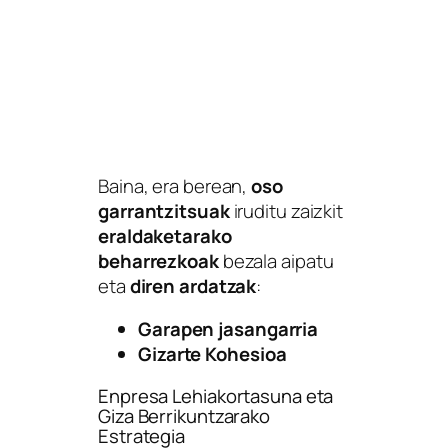
Baina, era berean,
oso
garrantzitsuak
iruditu zaizkit
eraldaketarako
beharrezkoak
bezala aipatu
eta
diren ardatzak
:
Garapen jasangarria
Gizarte Kohesioa
Enpresa Lehiakortasuna eta
Giza Berrikuntzarako
Estrategia