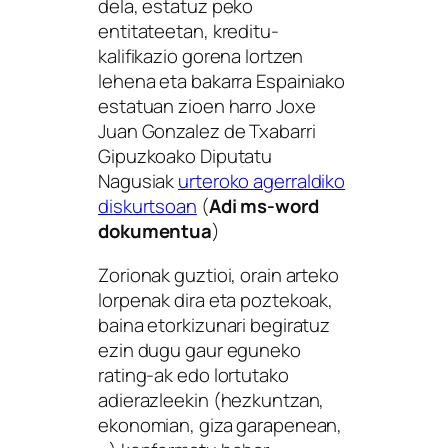
dela, estatuz peko
entitateetan, kreditu-
kalifikazio gorena lortzen
lehena eta bakarra Espainiako
estatuan
zioen harro Joxe
Juan Gonzalez de Txabarri
Gipuzkoako Diputatu
Nagusiak
urteroko agerraldiko
diskurtsoan
(
Adi ms-word
dokumentua
)
Zorionak guztioi, orain arteko
lorpenak dira eta poztekoak,
baina etorkizunari begiratuz
ezin dugu gaur eguneko
rating-ak edo lortutako
adierazleekin (hezkuntzan,
ekonomian, giza garapenean,