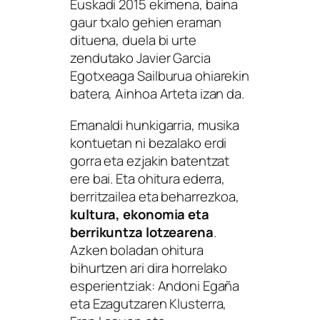
Euskadi 2015 ekimena, baina
gaur txalo gehien eraman
dituena, duela bi urte
zendutako Javier Garcia
Egotxeaga Sailburua ohiarekin
batera, Ainhoa Arteta izan da.
Emanaldi hunkigarria, musika
kontuetan ni bezalako erdi
gorra eta ezjakin batentzat
ere bai. Eta ohitura ederra,
berritzailea eta beharrezkoa,
kultura, ekonomia eta
berrikuntza lotzearena
.
Azken boladan ohitura
bihurtzen ari dira horrelako
esperientziak: Andoni Egaña
eta Ezagutzaren Klusterra,