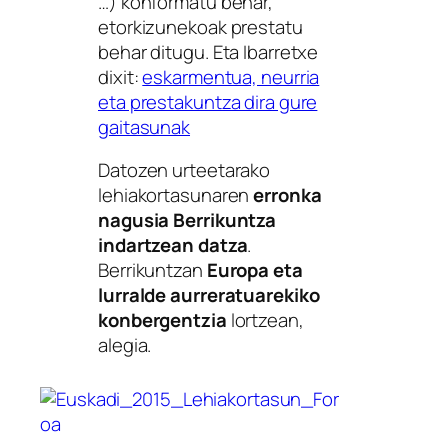
…) konformatu behar,
etorkizunekoak prestatu
behar ditugu. Eta Ibarretxe
dixit:
eskarmentua, neurria
eta prestakuntza dira gure
gaitasunak
Datozen urteetarako
lehiakortasunaren
erronka
nagusia Berrikuntza
indartzean datza
.
Berrikuntzan
Europa eta
lurralde aurreratuarekiko
konbergentzia
lortzean,
alegia.