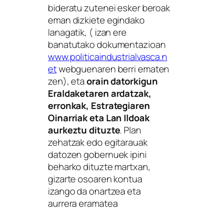
bideratu zutenei esker beroak
eman dizkiete egindako
lanagatik, ( izan ere
banatutako dokumentazioan
www.politicaindustrialvasca.n
et
webguenaren berri ematen
zen), eta
orain datorkigun
Eraldaketaren ardatzak,
erronkak, Estrategiaren
Oinarriak eta Lan Ildoak
aurkeztu dituzte
. Plan
zehatzak edo egitarauak
datozen gobernuek ipini
beharko dituzte martxan,
gizarte osoaren kontua
izango da onartzea eta
aurrera eramatea