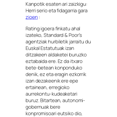
Kanpotik esaten ari zaizkigu:
Herri serio eta fidagarria gara
zioen
:
Rating igoera finkatu ahal
izateko, Standard & Poor’s
agentziak hurbiletik jarraitu du
Euskal Estatutuak izan
ditzakeen aldaketei buruzko
eztabaida ere. Ez da itxaro
bete-betean konponduko
denik, ez eta eragin ezkorrik
izan dezakeenik ere epe
ertainean, erregioko
aurrekontu-kudeaketari
buruz. Bitartean, autonomi-
gobernuak bere
konpromisoari eutsiko dio,