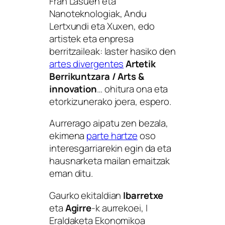
Fran Lasuen eta
Nanoteknologiak, Andu
Lertxundi eta Xuxen, edo
artistek eta enpresa
berritzaileak: laster hasiko den
artes divergentes
Artetik
Berrikuntzara / Arts &
innovation
… ohitura ona eta
etorkizunerako joera, espero.
Aurrerago aipatu zen bezala,
ekimena
parte hartze
oso
interesgarriarekin egin da eta
hausnarketa mailan emaitzak
eman ditu.
Gaurko ekitaldian
Ibarretxe
eta
Agirre
-k aurrekoei, I
Eraldaketa Ekonomikoa