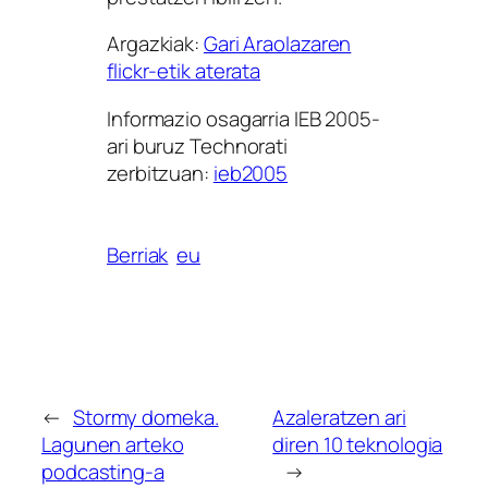
Argazkiak
:
Gari Araolazaren
flickr-etik aterata
Informazio osagarria IEB 2005-
ari buruz Technorati
zerbitzuan
:
ieb2005
Berriak
eu
←
Stormy domeka.
Azaleratzen ari
Lagunen arteko
diren 10 teknologia
podcasting-a
→