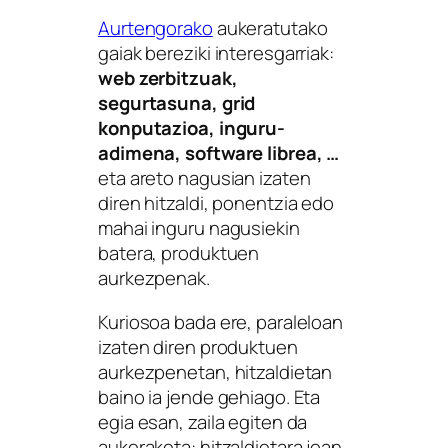
Aurtengorako
aukeratutako
gaiak bereziki interesgarriak:
web zerbitzuak,
segurtasuna, grid
konputazioa, inguru-
adimena, software librea, …
eta areto nagusian izaten
diren hitzaldi, ponentzia edo
mahai inguru nagusiekin
batera, produktuen
aurkezpenak.
Kuriosoa bada ere, paraleloan
izaten diren produktuen
aurkezpenetan, hitzaldietan
baino ia jende gehiago. Eta
egia esan, zaila egiten da
aukeraketa: hitzaldietara joan