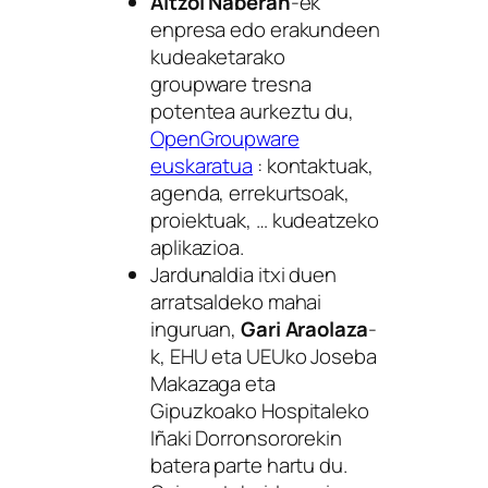
Aitzol Naberan
-ek
enpresa edo erakundeen
kudeaketarako
groupware tresna
potentea aurkeztu du,
OpenGroupware
euskaratua
: kontaktuak,
agenda, errekurtsoak,
proiektuak, … kudeatzeko
aplikazioa.
Jardunaldia itxi duen
arratsaldeko mahai
inguruan,
Gari Araolaza
-
k, EHU eta UEUko Joseba
Makazaga eta
Gipuzkoako Hospitaleko
Iñaki Dorronsororekin
batera parte hartu du.