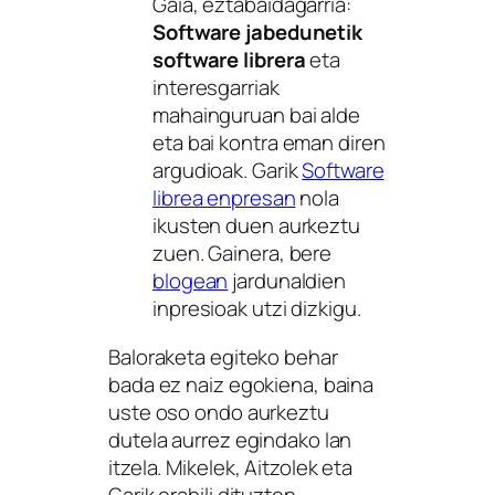
Gaia, eztabaidagarria:
Software jabedunetik
software librera
eta
interesgarriak
mahainguruan bai alde
eta bai kontra eman diren
argudioak. Garik
Software
librea enpresan
nola
ikusten duen aurkeztu
zuen. Gainera, bere
blogean
jardunaldien
inpresioak utzi dizkigu.
Baloraketa egiteko behar
bada ez naiz egokiena, baina
uste oso ondo aurkeztu
dutela aurrez egindako lan
itzela. Mikelek, Aitzolek eta
Garik erabili dituzten