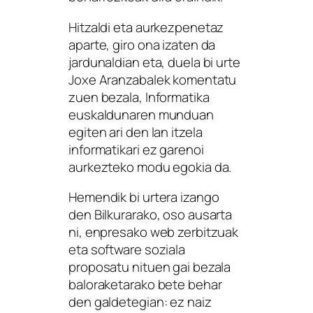
Hitzaldi eta aurkezpenetaz
aparte, giro ona izaten da
jardunaldian eta, duela bi urte
Joxe Aranzabalek komentatu
zuen bezala, Informatika
euskaldunaren munduan
egiten ari den lan itzela
informatikari ez garenoi
aurkezteko modu egokia da.
Hemendik bi urtera izango
den Bilkurarako, oso ausarta
ni, enpresako web zerbitzuak
eta software soziala
proposatu nituen gai bezala
baloraketarako bete behar
den galdetegian: ez naiz