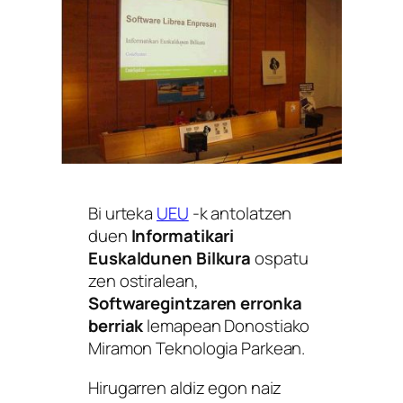
Bi urteka
UEU
-k antolatzen
duen
Informatikari
Euskaldunen Bilkura
ospatu
zen ostiralean,
Softwaregintzaren erronka
berriak
lemapean Donostiako
Miramon Teknologia Parkean.
Hirugarren aldiz egon naiz