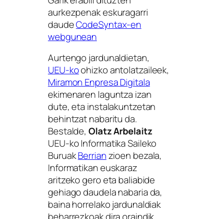
aurkezpenak eskuragarri
daude
CodeSyntax-en
webgunean
Aurtengo jardunaldietan,
UEU-ko
ohizko antolatzaileek,
Miramon Enpresa Digitala
ekimenaren laguntza izan
dute, eta instalakuntzetan
behintzat nabaritu da.
Bestalde,
Olatz Arbelaitz
UEU-ko Informatika Saileko
Buruak
Berrian
zioen bezala,
Informatikan euskaraz
aritzeko gero eta baliabide
gehiago daudela nabaria da,
baina horrelako jardunaldiak
beharrezkoak dira oraindik.