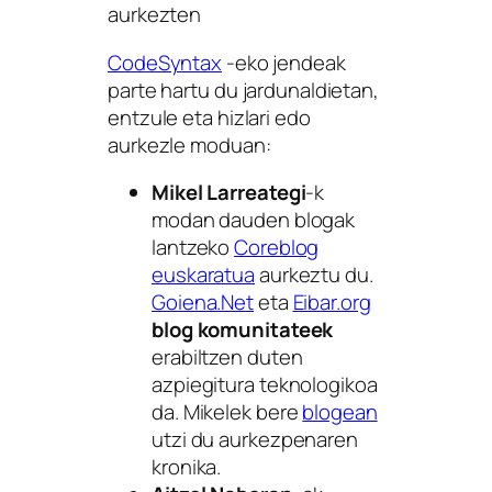
aurkezten
CodeSyntax
-eko jendeak
parte hartu du jardunaldietan,
entzule eta hizlari edo
aurkezle moduan:
Mikel Larreategi
-k
modan dauden blogak
lantzeko
Coreblog
euskaratua
aurkeztu du.
Goiena.Net
eta
Eibar.org
blog komunitateek
erabiltzen duten
azpiegitura teknologikoa
da. Mikelek bere
blogean
utzi du aurkezpenaren
kronika.