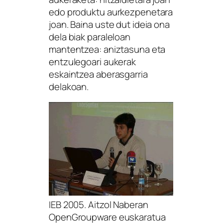
edo produktu aurkezpenetara
joan. Baina uste dut ideia ona
dela biak paraleloan
mantentzea: aniztasuna eta
entzulegoari aukerak
eskaintzea aberasgarria
delakoan.
IEB 2005. Aitzol Naberan
OpenGroupware euskaratua