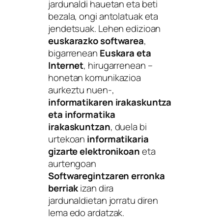
jardunaldi hauetan eta beti
bezala, ongi antolatuak eta
jendetsuak. Lehen edizioan
euskarazko softwarea
,
bigarrenean
Euskara eta
Internet
, hirugarrenean –
honetan komunikazioa
aurkeztu nuen-,
informatikaren irakaskuntza
eta informatika
irakaskuntzan
, duela bi
urtekoan
informatikaria
gizarte elektronikoan
eta
aurtengoan
Softwaregintzaren erronka
berriak
izan dira
jardunaldietan jorratu diren
lema edo ardatzak.