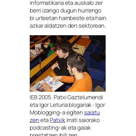
informatikaria eta auskalo zer
berri izango dugun hurrengo
bi urteetan hainbeste eta hain
azkar aldatzen den sektorean.
IEB 2005. Patxi Gaztelumendi
eta Igor Leturia blogariak
: Igor
Moblogging-a egiten
saiatu
zen
eta
Patxik
irrati saiorako
podcasting-ak eta gaiak
prestatzen ibili zen.