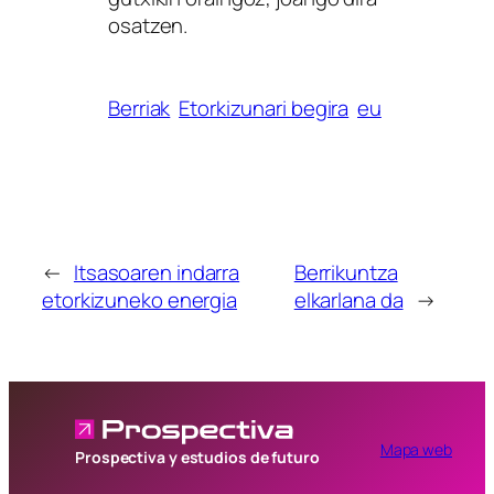
osatzen.
Berriak
Etorkizunari begira
eu
←
Itsasoaren indarra
Berrikuntza
etorkizuneko energia
elkarlana da
→
Mapa web
Prospectiva y estudios de futuro