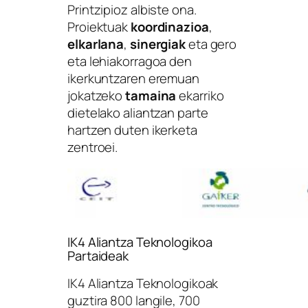
Printzipioz albiste ona.
Proiektuak
koordinazioa
,
elkarlana
,
sinergiak
eta gero
eta lehiakorragoa den
ikerkuntzaren eremuan
jokatzeko
tamaina
ekarriko
dietelako aliantzan parte
hartzen duten ikerketa
zentroei.
IK4 Aliantza Teknologikoa
Partaideak
IK4 Aliantza Teknologikoak
guztira 800 langile, 700