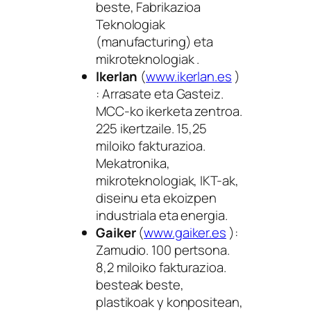
beste, Fabrikazioa
Teknologiak
(manufacturing) eta
mikroteknologiak .
Ikerlan
(
www.ikerlan.es
)
: Arrasate eta Gasteiz.
MCC-ko ikerketa zentroa.
225 ikertzaile. 15,25
miloiko fakturazioa.
Mekatronika,
mikroteknologiak, IKT-ak,
diseinu eta ekoizpen
industriala eta energia.
Gaiker
(
www.gaiker.es
):
Zamudio. 100 pertsona.
8,2 miloiko fakturazioa.
besteak beste,
plastikoak y konpositean,