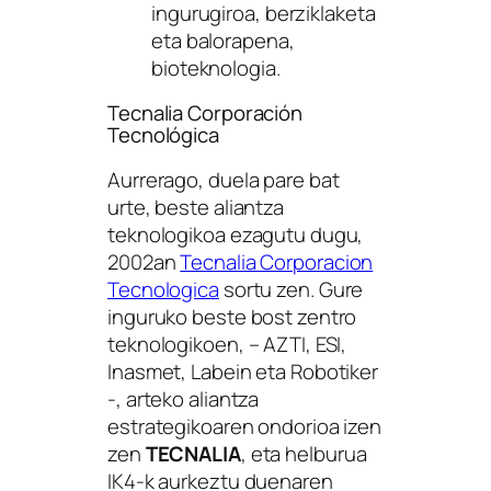
ingurugiroa, berziklaketa
eta balorapena,
bioteknologia.
Tecnalia Corporación
Tecnológica
Aurrerago, duela pare bat
urte, beste aliantza
teknologikoa ezagutu dugu,
2002an
Tecnalia Corporacion
Tecnologica
sortu zen. Gure
inguruko beste bost zentro
teknologikoen, – AZTI, ESI,
Inasmet, Labein eta Robotiker
-, arteko aliantza
estrategikoaren ondorioa izen
zen
TECNALIA
, eta helburua
IK4-k aurkeztu duenaren