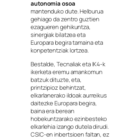
autonomia osoa
mantenduko dute. Helburua
gehiago da zentro guztien
ezagueren gehikuntza,
sinergiak bilatzea eta
Europara begira tamaina eta
konpetentziak lortzea.
Bestalde, Tecnaliak eta IK4-k
ikerketa eremu amankomun
batzuk dituzte, eta,
printzipioz behintzat,
elkarlanerako ildoak aurreikus
daitezke Europara begira,
baina era berean
hobekuntzarako ezinbesteko
elkarlehia izango dutela dirudi.
CSIC-en inbertsioen faltan, ez