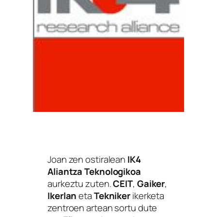
Joan zen ostiralean
IK4
Aliantza Teknologikoa
aurkeztu zuten.
CEIT
,
Gaiker
,
Ikerlan
eta
Tekniker
ikerketa
zentroen artean sortu dute