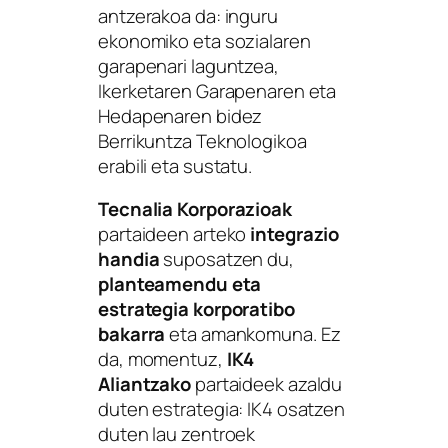
antzerakoa da: inguru
ekonomiko eta sozialaren
garapenari laguntzea,
Ikerketaren Garapenaren eta
Hedapenaren bidez
Berrikuntza Teknologikoa
erabili eta sustatu.
Tecnalia Korporazioak
partaideen arteko
integrazio
handia
suposatzen du,
planteamendu eta
estrategia korporatibo
bakarra
eta amankomuna. Ez
da, momentuz,
IK4
Aliantzako
partaideek azaldu
duten estrategia: IK4 osatzen
duten lau zentroek