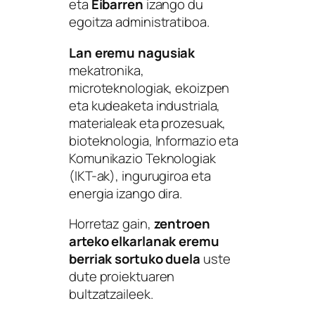
eta
Eibarren
izango du
egoitza administratiboa.
Lan eremu nagusiak
mekatronika,
microteknologiak, ekoizpen
eta kudeaketa industriala,
materialeak eta prozesuak,
bioteknologia, Informazio eta
Komunikazio Teknologiak
(IKT-ak), ingurugiroa eta
energia izango dira.
Horretaz gain,
zentroen
arteko elkarlanak eremu
berriak sortuko duela
uste
dute proiektuaren
bultzatzaileek.