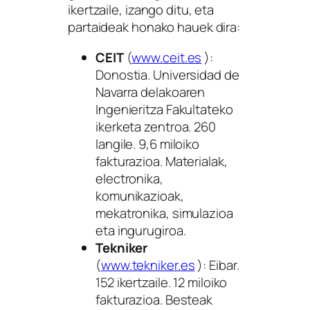
ikertzaile, izango ditu, eta
partaideak honako hauek dira:
CEIT
(
www.ceit.es
):
Donostia. Universidad de
Navarra delakoaren
Ingenieritza Fakultateko
ikerketa zentroa. 260
langile. 9,6 miloiko
fakturazioa. Materialak,
electronika,
komunikazioak,
mekatronika, simulazioa
eta ingurugiroa.
Tekniker
(
www.tekniker.es
): Eibar.
152 ikertzaile. 12 miloiko
fakturazioa. Besteak