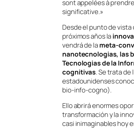
sont appelées à prendre
significative.»
Desde el punto de vista 
próximos años la
innova
vendrá de la
meta-conv
nanotecnologias, las b
Tecnologias de la Info
cognitivas
. Se trata de 
estadounidenses cono
bio-info-cogno
).
Ello abrirá enormes opor
transformación y la inno
casi inimaginables hoy e