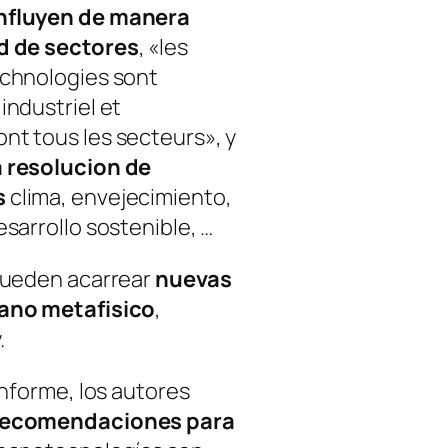
nfluyen de manera
d de sectores
, «les
echnologies sont
industriel et
t tous les secteurs», y
a resolucion de
s
clima, envejecimiento,
sarrollo sostenible, …
pueden acarrear
nuevas
ano metafisico
,
.
informe, los autores
 recomendaciones para