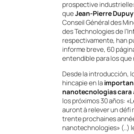
prospective industrielle»
que
Jean-Pierre Dupuy
Conseil Général des Mine
des Technologies de l’In
respectivamente, han pu
informe breve, 60 página
entendible para los que
Desde la introducción, 
hincapie en la
importanc
nanotecnologias cara 
los próximos 30 años: «L
auront à relever un défi
trente prochaines année
nanotechnologies» (..) 