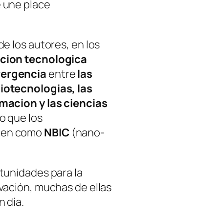
 une place
de los autores, en los
cion tecnologica
ergencia
entre
las
iotecnologias, las
rmacion y las ciencias
lo que los
cen como
NBIC
(
nano-
tunidades para la
vación, muchas de ellas
n día.