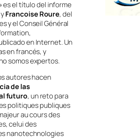
 es el título del informe
y
Francoise Roure
, del
s y el Conseil Général
formation,
blicado en Internet. Un
s en francés, y
 no somos expertos.
los autores hacen
ia de las
al futuro
, un reto para
es politiques publiques
 majeur au cours des
s, celui des
les nanotechnologies