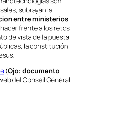
 nanotecnologías son
sales, subrayan la
ion entre ministerios
 hacer frente a los retos
to de vista de la puesta
úblicas, la constitución
esus.
le
(
Ojo: documento
 web del Conseil Général