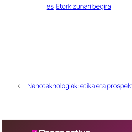
es
Etorkizunari begira
←
Nanoteknologiak: etika eta prospekt