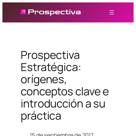
Saltar
al
contenido
Prospectiva
Estratégica:
orígenes,
conceptos clave e
introducción a su
práctica
15 de septiembre de 2017