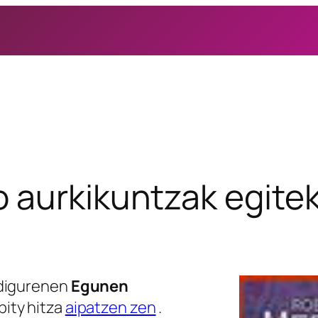
o aurkikuntzak egite
ndigurenen
Egunen
ity hitza
aipatzen zen
.