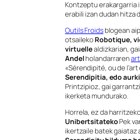
Kontzeptu erakargarria i
erabili izan dudan hitza 
Outils Froids
blogean aip
otsaileko
Robotique, vie 
virtuelle
aldizkarian, ga
Andel
holandarraren
ar
«Sérendipité, ou de l’art 
Serendipitia, edo aurk
Printzipioz, gai garrantz
ikerketa mundurako.
Horrela, ez da harritzek
Unibertsitateko
Pek va
ikertzaile batek gaiata