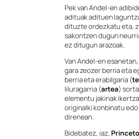
Pek van Andel-en adibid
adituak adituen laguntza
dituzte ordezkatu eta, 
sakontzen dugun neurria
ez ditugun arazoak.
Van Andel-en esanetan
gara zeozer berria eta e
berria eta erabilgaria (
te
liluragarria (
artea
) sort
elementu jakinak ikertz
originalki konbinatu edo
direnean.
Bidebatez, iaz,
Princeto