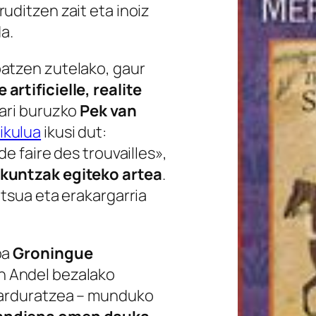
ruditzen zait eta inoiz
da.
atzen zutelako, gaur
artificielle, realite
iari buruzko
Pek van
tikulua
ikusi dut:
de faire des trouvailles»,
ikuntzak egiteko artea
.
itsua eta erakargarria
oa
Groningue
n Andel bezalako
z arduratzea – munduko