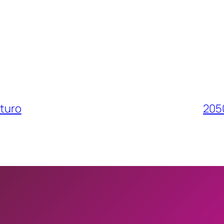
uturo
2050