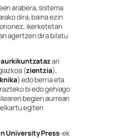
een arabera, sistema
rako dira, baina ezin
zorionez, ikerketetan
n agertzen dira bilatu
,
aurkikuntzataz
ari
giazkoa (
zientzia
),
knika
) edo berria eta
arazteko bi edo gehiago
ailearen begien aurrean
 elkartu egiten
n University Press
-ek