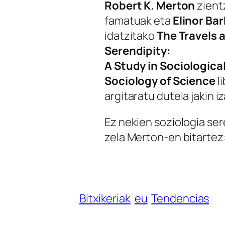
Robert K. Merton
zient
famatuak eta
Elinor Ba
idatzitako
The Travels 
Serendipity:
A Study in Sociologica
Sociology of Science
l
argitaratu dutela jakin i
Ez nekien soziologia ser
zela Merton-en bitartez
Bitxikeriak
eu
Tendencias