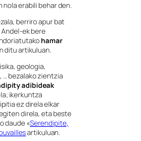
 nola erabili behar den.
zala, berriro apur bat
n Andel-ek bere
ondoriatutako
hamar
 ditu artikuluan.
isika, geologia,
 … bezalako zientzia
dipity adibideak
la; ikerkuntza
itia ez direla elkar
egiten direla, eta beste
ko daude «
Serendipite,
rouvailles
artikuluan.