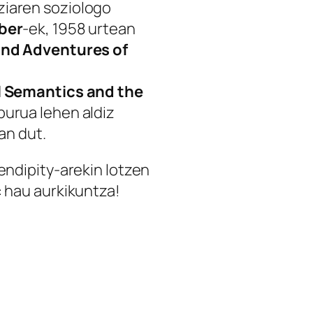
ziaren soziologo
rber
-ek, 1958 urtean
and Adventures of
l Semantics and the
iburua lehen aldiz
zan dut.
endipity-arekin lotzen
: hau aurkikuntza!