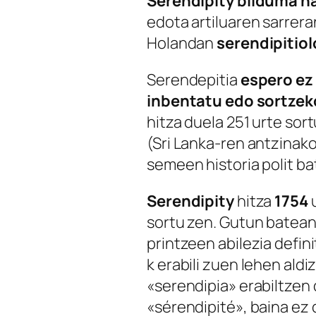
Serendipity bilduma 
edota artiluaren sarrer
Holandan
serendipitio
Serendepitia
espero ez
inbentatu edo sortzek
hitza duela 251 urte sor
(Sri Lanka-ren antzinako
semeen historia polit ba
Serendipity
hitza
1754
u
sortu zen. Gutun batean
printzeen abilezia defin
k erabili zuen lehen aldi
«serendipia» erabiltzen
«sérendipité», baina ez