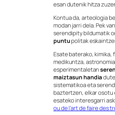
esan dutenik hitza zuzen
Kontua da, arteologia be
modan jarri dela. Pek va
serendipity bildumatik 
puntu
politak eskaintzen
Esate baterako, kimika, f
medikuntza, astronomia,
esperimentaletan
seren
maiztasun handia
dute
sistematikoa eta serendip
baztertzen, elkar osotu 
esateko interesgarri as
ou de l’art de faire des t