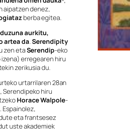
handiena omen dauka
-,
an aipatzen denez,
logiataz
berba egitea.
 duzuna aurkitu,
o artea da
.
Serendipity
tu zen eta
Serendip
-eko
 izena) erregearen hiru
tekin zerikusia du.
rteko urtarrilaren 28an
, Serendipeko hiru
itzeko
Horace Walpole
-
z. Espainolez,
 dute eta frantsesez
 dut uste akademiek