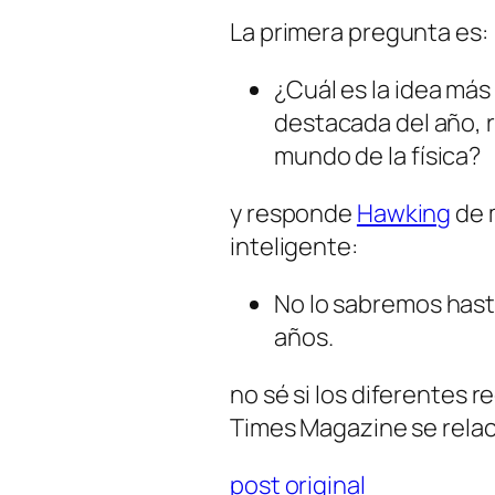
La primera pregunta es:
¿Cuál es la idea más
destacada del año, 
mundo de la física?
y responde
Hawking
de 
inteligente:
No lo sabremos has
años.
no sé si los diferentes 
Times Magazine se relac
post original