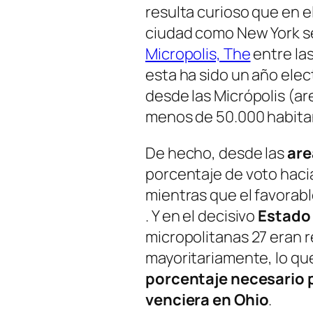
resulta curioso que en e
ciudad como New York s
Micropolis, The
entre las
esta ha sido un año elec
desde las Micrópolis (
ar
menos de 50.000 habita
De hecho, desde las
are
porcentaje de voto hac
mientras que el favorab
. Y en el decisivo
Estado
micropolitanas 27 eran 
mayoritariamente, lo q
porcentaje necesario 
venciera en Ohio
.