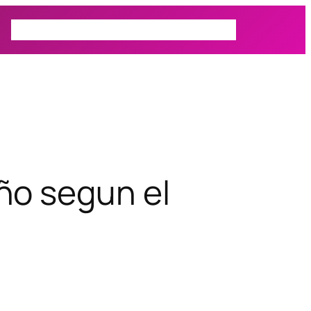
Prospectiva
Autor
Actualidad
ño segun el