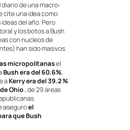
l diario de una macro-
e cite una idea como
 ideas del año. Pero
toral y los botos a Bush
eas con nucleos de
ntes
) han sido masivos.
as micropolitanas
el
ia
Bush era del 60.6%
,
le a
Kerry era del 39.2 %
 de Ohio
, de 29 áreas
republicanas
ue aseguro
el
para que Bush