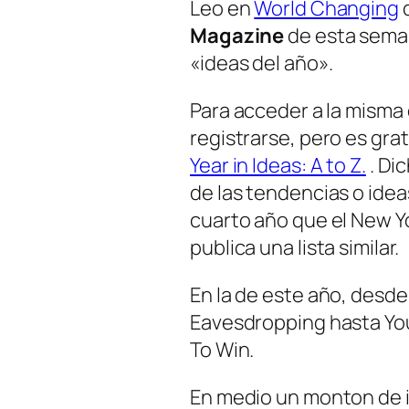
Leo en
World Changing
Magazine
de esta seman
«ideas del año».
Para acceder a la misma
registrarse, pero es gra
Year in Ideas: A to Z.
. Dic
de las tendencias o idea
cuarto año que el New 
publica una lista similar.
En la de este año, desd
Eavesdropping
hasta
Yo
To Win
.
En medio un monton de 