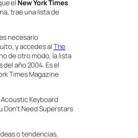
que el
New York Times
a, trae una lista de
 es necesario
tuíto, y accedes al
The
ho de otro modo, la lista
s del año 2004. Es el
York Times Magazine
e
Acoustic Keyboard
u Don’t Need Superstars
ideas o tendencias,