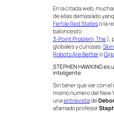
En la citada web, mucha
de ellas demasiado
yanq
Fertile Red States
o la r
baloncesto
3-Point Problem, The
), 
globales y curiosas:
Skin
Robots Are Better
o
Gig
STEPHEN HAWKING es u
inteligente
Sin tener que ver con el 
mismo número del New 
una
entrevista
de
Debo
afamado profesor
Step