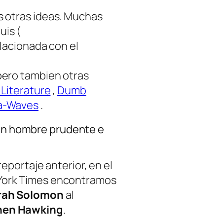
s otras
ideas
. Muchas
uis
(
elacionada con el
pero tambien otras
 Literature
,
Dumb
a-Waves
.
n hombre prudente e
reportaje anterior, en el
York Times encontramos
rah Solomon
al
hen Hawking
.