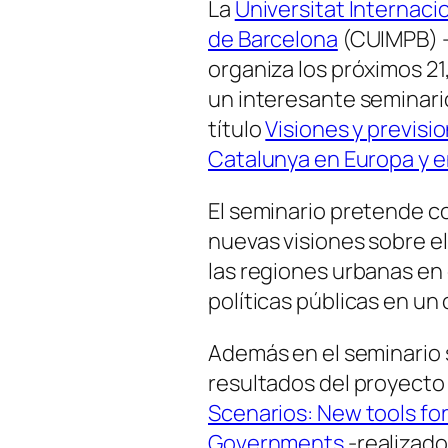
La
Universitat Internac
de Barcelona
(CUIMPB) –
organiza los próximos 21
un interesante seminario
título
Visiones y previsi
Catalunya en Europa y 
El seminario pretende co
nuevas visiones sobre el
las regiones urbanas en 
políticas públicas en un 
Además en el seminario 
resultados del proyecto
Scenarios: New tools for
Governments
-realizado