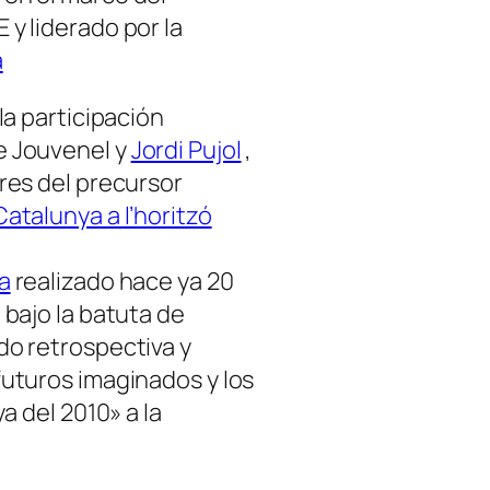
E y liderado por la
a
la participación
 Jouvenel y
Jordi Pujol
,
res del precursor
Catalunya a l’horitzó
a
realizado hace ya 20
bajo la batuta de
o retrospectiva y
futuros imaginados y los
a del 2010» a la