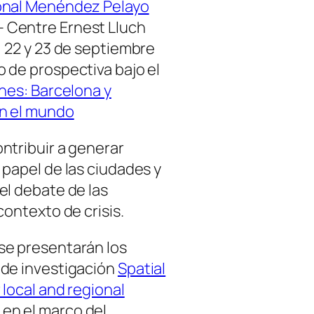
ional Menéndez Pelayo
 Centre Ernest Lluch
, 22 y 23 de septiembre
 de prospectiva bajo el
ones: Barcelona y
en el mundo
ntribuir a generar
 papel de las ciudades y
el debate de las
contexto de crisis.
se presentarán los
 de investigación
Spatial
 local and regional
 en el marco del