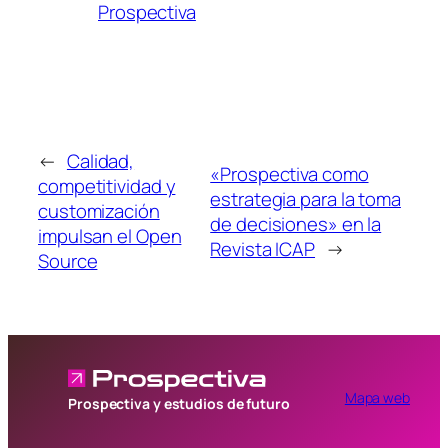
Prospectiva
←
Calidad,
«Prospectiva como
competitividad y
estrategia para la toma
customización
de decisiones» en la
impulsan el Open
Revista ICAP
→
Source
Mapa web
Prospectiva y estudios de futuro