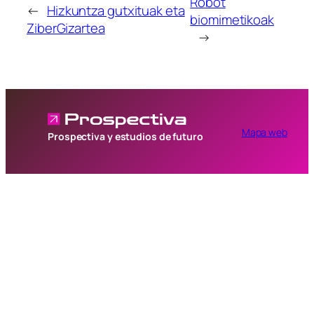
Robot
←
Hizkuntza gutxituak eta
biomimetikoak
ZiberGizartea
→
Mapa web
Prospectiva y estudios de futuro