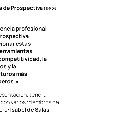
a de Prospectiva
nace
encia profesional
prospectiva
cionar estas
herramientas
competitividad, la
os y la
uturos más
peros.»
esentación, tendrá
 con varios miembros de
dora:
Isabel de Salas
,