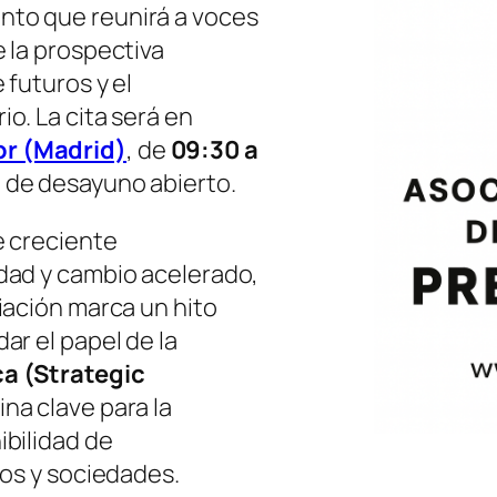
ento que reunirá a voces
 la prospectiva
 futuros y el
o. La cita será en
r (Madrid)
, de
09:30 a
o de desayuno abierto.
e creciente
dad y cambio acelerado,
iación marca un hito
ar el papel de la
a (Strategic
na clave para la
ibilidad de
ios y sociedades.