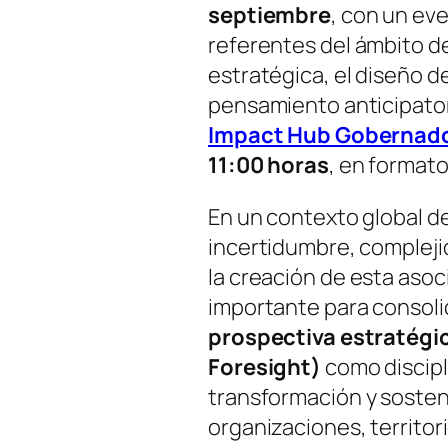
septiembre
, con un ev
referentes del ámbito de
estratégica, el diseño de
pensamiento anticipatori
Impact Hub Gobernado
11:00 horas
, en format
En un contexto global d
incertidumbre, compleji
la creación de esta asoc
importante para consolid
prospectiva estratégic
Foresight)
como discipli
transformación y sosten
organizaciones, territor