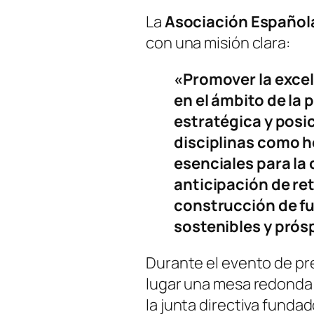
La
Asociación Español
con una misión clara:
«Promover la excel
en el ámbito de la 
estratégica y posi
disciplinas como 
esenciales para la 
anticipación de ret
construcción de f
sostenibles y prós
Durante el evento de pr
lugar una mesa redonda
la junta directiva funda