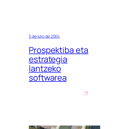
5 de julio de 2004
Prospektiba eta
estrategia
lantzeko
softwarea