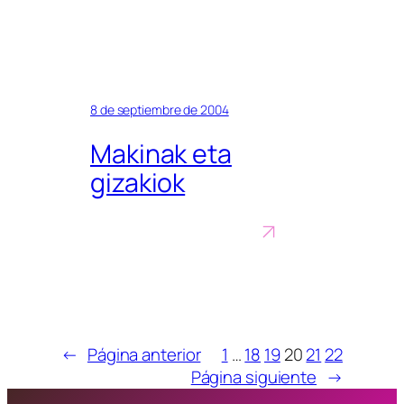
8 de septiembre de 2004
Makinak eta
gizakiok
←
Página anterior
1
…
18
19
20
21
22
Página siguiente
→